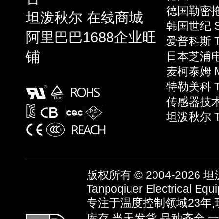
德国勒密拖 L
坦泼秋尔 在线商城
韩国世纪 S
阿里巴巴1688企业旺
爱普科斯 T
铺
日本芝浦电子
麦柯泰姆 Mi
特勒美科 Te
传感器技术 S
坦泼秋尔 T
版权所有 © 2004-2026
坦泼
Tanpoqiuer Electrical Equ
专注于温度控制领域23年
库存,当天发货,品种齐全,