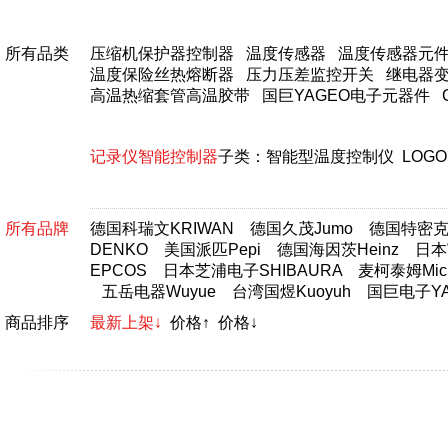
所有品类
压缩机保护器控制器
温度传感器
温度传感器元
温度保险丝热熔断器
压力压差监控开关
继电器
高温热缩套管高温胶带
国巨YAGEO电子元器件
记录仪智能控制器
子类：
智能型温度控制仪
LOG
所有品牌
德国科瑞文KRIWAN
德国久茂Jumo
德国特密克T
DENKO
美国派匹Pepi
德国海因茨Heinz
日本富
EPCOS
日本芝浦电子SHIBAURA
麦柯泰姆Micr
五岳电器Wuyue
台湾国煜Kuoyuh
国巨电子YA
商品排序
最新上架↓
价格↑
价格↓