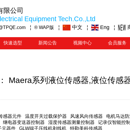
有限公司
ectrical Equipment Tech.Co.,Ltd
¦
¦
中文
¦
Eng
¦
@TPQE.com
® WAP版
快速选型
新闻公告
视频中心
会员服务
： Maera系列液位传感器,液位传感
传感器元件
温度开关过载保护器
风速风向传感器
电机马达防
继电器变送器控制器
湿度传感器测量控制器
记录仪智能控
子元器件
GLW端子压线机剥线机
特勒美科传感器