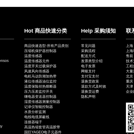
Hot 商品快速分类
Help 采购须知
联
商品快速选型-所有产品类别
常见问题
上海
压缩机保护器控制器
采购流程
上海
温度传感器
配送方式
售前：
ensos
温度传感器元件
发票类型介绍
技术
温度开关过载保护器
电子发票
工程师
风速风向传感器
网银支付
大量采
电机马达防潮加热带
支付宝支付
北京（
液位传感器油位监控
退换货政策
重庆（
温度保险丝热熔断器
退款方式及时效
天津（
压力压差监控开关
退换货运费
企业邮
继电器变送器控制器
隐私声明
湿度传感器测量控制器
记录仪智能控制器
水质分析监测
电线电缆屏蔽线
连接器端子
gy
高温热缩套管高温胶带
国巨YAGEO电子元器件