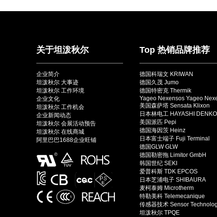
关于坦泼秋尔
Top 热销品牌推荐
企业简介
德国科瑞文 KRIWAN
坦泼秋尔 大事迹
德国久茂 Jumo
坦泼秋尔 工作环境
德国特密克 Thermik
Yageo Nexensos Yageo Nex
企业文化
美国森萨塔 Sensata Klixon
坦泼秋尔 工作机会
日本林电工 HAYASHI DENKO
企业新闻动态
美国派匹 Pepi
坦泼秋尔 会展活动预告
德国海因茨 Heinz
坦泼秋尔 在线商城
日本富士端子 Fuji Terminal
阿里巴巴1688企业旺铺
德国GLW GLW
德国勒密拖 Limitor GmbH
韩国世纪 SEKI
爱普科斯 TDK EPCOS
日本芝浦电子 SHIBAURA
麦柯泰姆 Microtherm
特勒美科 Telemecanique
传感器技术 Sensor Technolo
坦泼秋尔 TPQE