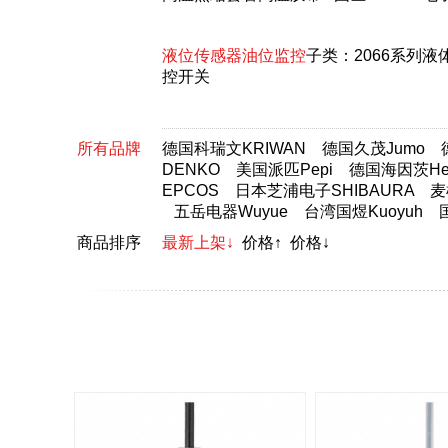
液位传感器油位监控
子类：
2066系列
控开关
所有品牌
德国科瑞文KRIWAN
德国久茂Jumo
DENKO
美国派匹Pepi
德国海因茨Hei
EPCOS
日本芝浦电子SHIBAURA
麦
五岳电器Wuyue
台湾国煜Kuoyuh
商品排序
最新上架↓
价格↑
价格↓