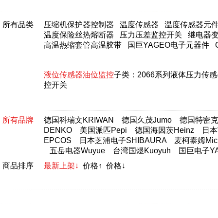
所有品类
压缩机保护器控制器
温度传感器
温度传感器元
温度保险丝热熔断器
压力压差监控开关
继电器
高温热缩套管高温胶带
国巨YAGEO电子元器件
液位传感器油位监控
子类：
2066系列液体压力传
控开关
所有品牌
德国科瑞文KRIWAN
德国久茂Jumo
德国特密克T
DENKO
美国派匹Pepi
德国海因茨Heinz
日本富
EPCOS
日本芝浦电子SHIBAURA
麦柯泰姆Micr
五岳电器Wuyue
台湾国煜Kuoyuh
国巨电子YA
商品排序
最新上架↓
价格↑
价格↓