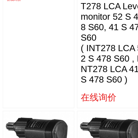
T278 LCA Lev
monitor 52 S 
8 S60, 41 S 4
S60
( INT278 LCA 
2 S 478 S60 , 
NT278 LCA 4
S 478 S60 )
在线询价