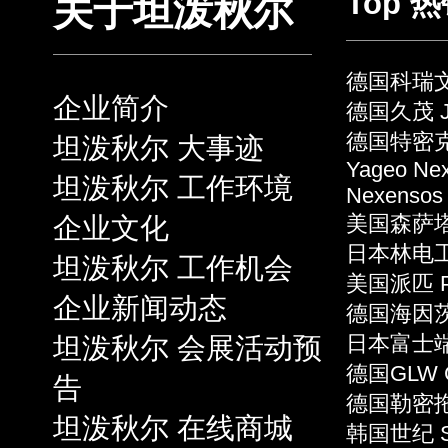
Top 
关于坦泼秋尔
德国科瑞文 
企业简介
德国久茂 J
德国特密克 
坦泼秋尔 大事迹
Yageo Ne
坦泼秋尔 工作环境
Nexensos
企业文化
美国森萨塔 S
日本林电工 
坦泼秋尔 工作机会
美国派匹 P
企业新闻动态
德国海因茨 
坦泼秋尔 会展活动预
日本富士端子 
德国GLW 
告
德国勒密拖 L
坦泼秋尔 在线商城
韩国世纪 S