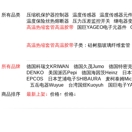
所有品类
压缩机保护器控制器
温度传感器
温度传感器元
温度保险丝热熔断器
压力压差监控开关
继电器
高温热缩套管高温胶带
国巨YAGEO电子元器件
高温热缩套管高温胶带
子类：
硅树脂玻璃纤维套管
所有品牌
德国科瑞文KRIWAN
德国久茂Jumo
德国特密克T
DENKO
美国派匹Pepi
德国海因茨Heinz
日本富
EPCOS
日本芝浦电子SHIBAURA
麦柯泰姆Micr
五岳电器Wuyue
台湾国煜Kuoyuh
国巨电子YA
商品排序
最新上架↓
价格↑
价格↓