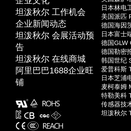
企业文化
日本林电工 
坦泼秋尔 工作机会
美国派匹 P
企业新闻动态
德国海因茨 
坦泼秋尔 会展活动预
日本富士端子 
德国GLW 
告
德国勒密拖 L
坦泼秋尔 在线商城
韩国世纪 S
阿里巴巴1688企业旺
爱普科斯 T
日本芝浦电子
铺
麦柯泰姆 Mi
特勒美科 Te
传感器技术 S
坦泼秋尔 