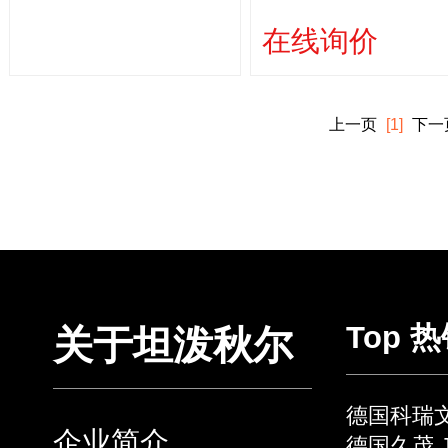
在线询价
上一页
[1]
下一
Top 
关于坦泼秋尔
德国科瑞文 
企业简介
德国久茂 J