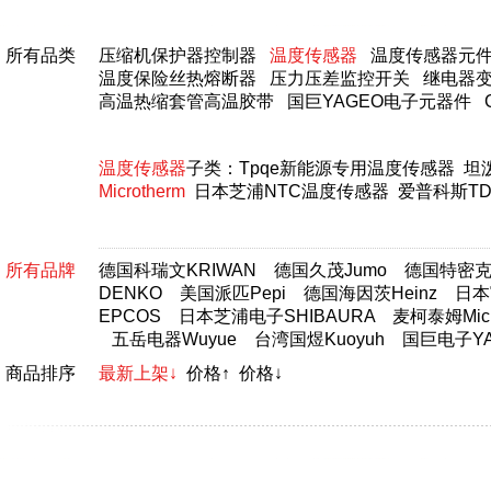
所有品类
压缩机保护器控制器
温度传感器
温度传感器元
温度保险丝热熔断器
压力压差监控开关
继电器
高温热缩套管高温胶带
国巨YAGEO电子元器件
温度传感器
子类：
Tpqe新能源专用温度传感器
坦
Microtherm
日本芝浦NTC温度传感器
爱普科斯TD
所有品牌
德国科瑞文KRIWAN
德国久茂Jumo
德国特密克T
DENKO
美国派匹Pepi
德国海因茨Heinz
日本富
EPCOS
日本芝浦电子SHIBAURA
麦柯泰姆Micr
五岳电器Wuyue
台湾国煜Kuoyuh
国巨电子YA
商品排序
最新上架↓
价格↑
价格↓