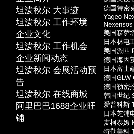
德国特密克 
坦泼秋尔 大事迹
Yageo Ne
坦泼秋尔 工作环境
Nexensos
企业文化
美国森萨塔 S
日本林电工 
坦泼秋尔 工作机会
美国派匹 P
企业新闻动态
德国海因茨 
坦泼秋尔 会展活动预
日本富士端子 
德国GLW 
告
德国勒密拖 L
坦泼秋尔 在线商城
韩国世纪 S
阿里巴巴1688企业旺
爱普科斯 T
日本芝浦电子
铺
麦柯泰姆 Mi
特勒美科 Te