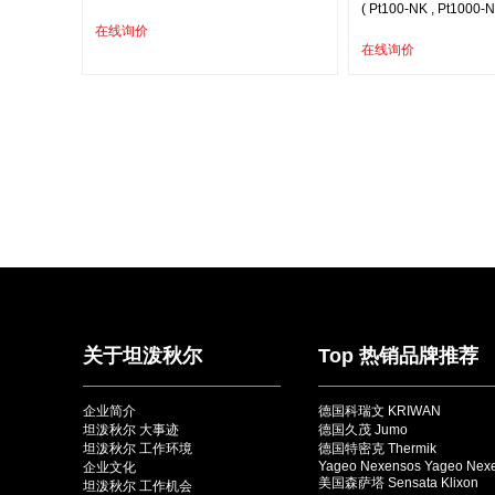
( Pt100-NK , Pt1000-N
在线询价
在线询价
关于坦泼秋尔
Top 热销品牌推荐
企业简介
德国科瑞文 KRIWAN
坦泼秋尔 大事迹
德国久茂 Jumo
坦泼秋尔 工作环境
德国特密克 Thermik
Yageo Nexensos Yageo Nex
企业文化
美国森萨塔 Sensata Klixon
坦泼秋尔 工作机会