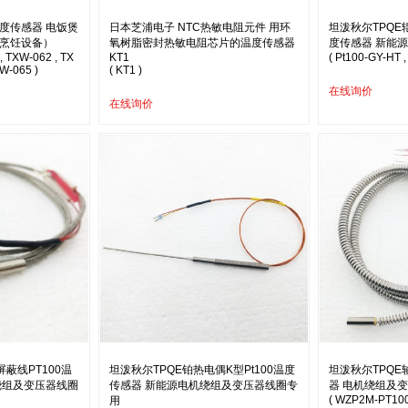
温度传感器 电饭煲
日本芝浦电子 NTC热敏电阻元件 用环
坦泼秋尔TPQE
烹饪设备）
氧树脂密封热敏电阻芯片的温度传感器
度传感器 新能
, TXW-062 , TX
KT1
( Pt100-GY-HT ,
W-065 )
( KT1 )
在线询价
在线询价
蔽线PT100温
坦泼秋尔TPQE铂热电偶K型Pt100温度
坦泼秋尔TPQE
绕组及变压器线圈
传感器 新能源电机绕组及变压器线圈专
器 电机绕组及
( WZP2M-PT100
用