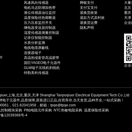
风速风向传感器
网银支付
大量采
电机马达防潮加热带
支付宝支付
北京（
液位传感器油位监控
退换货政策
重庆（
温度保险丝热熔断器
退款方式及时效
天津（
压力压差监控开关
退换货运费
企业邮
继电器变送器控制器
隐私声明
湿度传感器测量控制器
记录仪智能控制器
水质分析监测
电线电缆屏蔽线
连接器端子
gy
高温热缩套管高温胶带
国巨YAGEO电子元器件
企业
GLW端子压线机剥线机
特勒美科传感器
qiuer,上海,北京,重庆,天津
Shanghai Tanpoqiuer Electrical Equipment Tech.Co.,Ltd
电子元器件,品质保障,原装进口正品,自营库存,当天发货,品种齐全,一站式采购！
021-62041958，邮箱：tpqe@tpqe.com
机控制模块采购
Pt铂电阻元件采购
NTC热敏电阻采购
温度保险丝采购
12039368号-4