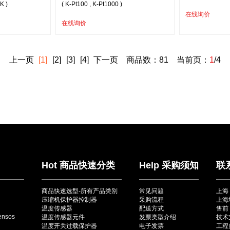
K )
( K-Pt100 , K-Pt1000 )
在线询价
在线询价
上一页
[1]
[2]
[3]
[4]
下一页
商品数：81 当前页：
1
/4
Hot 商品快速分类
Help 采购须知
联
商品快速选型-所有产品类别
常见问题
上海
压缩机保护器控制器
采购流程
上海
温度传感器
配送方式
售前：
ensos
温度传感器元件
发票类型介绍
技术
温度开关过载保护器
电子发票
工程师