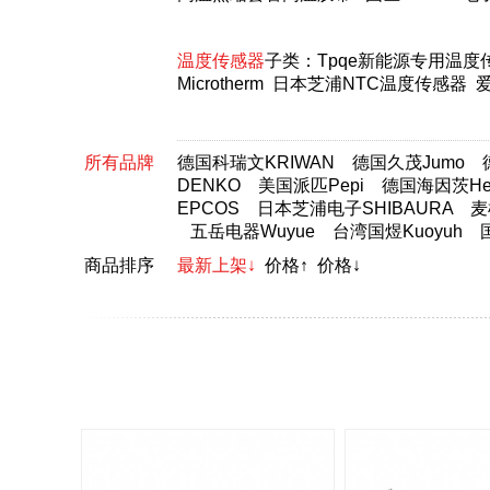
温度传感器
子类：
Tpqe新能源专用温度
Microtherm
日本芝浦NTC温度传感器
爱
所有品牌
德国科瑞文KRIWAN
德国久茂Jumo
DENKO
美国派匹Pepi
德国海因茨Hei
EPCOS
日本芝浦电子SHIBAURA
麦
五岳电器Wuyue
台湾国煜Kuoyuh
商品排序
最新上架↓
价格↑
价格↓