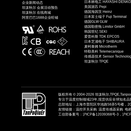
日本林电工 HAYASHI DENKO
企业新闻动态
美国派匹 Pepi
坦泼秋尔 会展活动预告
德国海因茨 Heinz
坦泼秋尔 在线商城
日本富士端子 Fuji Terminal
阿里巴巴1688企业旺铺
德国GLW GLW
德国勒密拖 Limitor GmbH
韩国世纪 SEKI
爱普科斯 TDK EPCOS
日本芝浦电子 SHIBAURA
麦柯泰姆 Microtherm
特勒美科 Telemecanique
传感器技术 Sensor Technolo
坦泼秋尔 TPQE
版权所有 © 2004-2026
坦泼秋尔,TPQE,Tanpo
专注于温度控制领域23年,现货供应全球知名品牌
总部地址：上海市普陀区华池路58弄5号楼，200061，
友情链接：
温控开关采购
温度传感器采购
电
工信部备案号：沪ICP备12039368号-3，沪ICP备