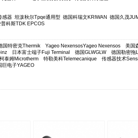
传感器
坦泼秋尔Tpqe通用型
德国科瑞文KRIWAN
德国久茂JU
普科斯TDK EPCOS
德国特密克Thermik
Yageo NexensosYageo Nexensos
美国森萨
nz
日本富士端子Fuji Terminal
德国GLWGLW
德国勒密拖Lim
柯泰姆Microtherm
特勒美科Telemecanique
传感器技术Sensor
国巨电子YAGEO