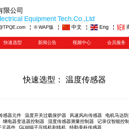
有限公司
ectrical Equipment Tech.Co.,Ltd
¦
¦
中文
¦
Eng
¦
@TPQE.com
® WAP版
快速选型
新闻公告
视频中心
会员服务
快速选型： 温度传感器
传感器元件
温度开关过载保护器
风速风向传感器
电机马达防
继电器变送器控制器
湿度传感器测量控制器
记录仪智能控
子元器件
GLW端子压线机剥线机
特勒美科传感器