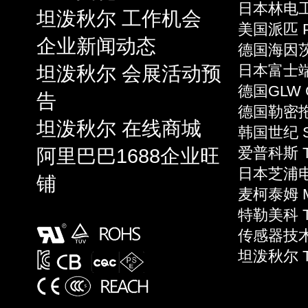
日本林电工 
坦泼秋尔 工作机会
美国派匹 P
企业新闻动态
德国海因茨 
坦泼秋尔 会展活动预
日本富士端子 
德国GLW 
告
德国勒密拖 L
坦泼秋尔 在线商城
韩国世纪 S
阿里巴巴1688企业旺
爱普科斯 T
日本芝浦电子
铺
麦柯泰姆 Mi
特勒美科 Te
传感器技术 S
坦泼秋尔 