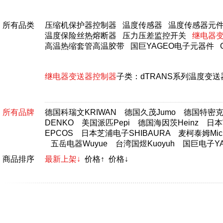
所有品类
压缩机保护器控制器
温度传感器
温度传感器元
温度保险丝热熔断器
压力压差监控开关
继电器
高温热缩套管高温胶带
国巨YAGEO电子元器件
继电器变送器控制器
子类：
dTRANS系列温度变送
所有品牌
德国科瑞文KRIWAN
德国久茂Jumo
德国特密克T
DENKO
美国派匹Pepi
德国海因茨Heinz
日本富
EPCOS
日本芝浦电子SHIBAURA
麦柯泰姆Micr
五岳电器Wuyue
台湾国煜Kuoyuh
国巨电子YA
商品排序
最新上架↓
价格↑
价格↓