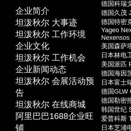
德国科瑞文 
企业简介
德国久茂 J
坦泼秋尔 大事迹
德国特密克 
Yageo Ne
坦泼秋尔 工作环境
Nexensos
企业文化
美国森萨塔 S
日本林电工 
坦泼秋尔 工作机会
美国派匹 P
企业新闻动态
德国海因茨 
坦泼秋尔 会展活动预
日本富士端子 
告
德国GLW 
德国勒密拖 L
坦泼秋尔 在线商城
韩国世纪 S
阿里巴巴1688企业旺
爱普科斯 T
铺
日本芝浦电子