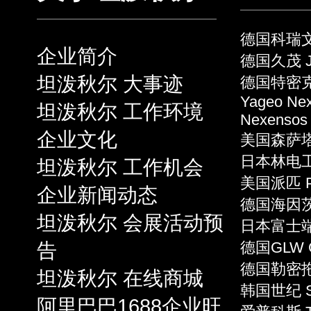
德国科瑞文 
企业简介
德国久茂 J
坦泼秋尔 大事迹
德国特密克 
Yageo Ne
坦泼秋尔 工作环境
Nexensos
企业文化
美国森萨塔 S
日本林电工 
坦泼秋尔 工作机会
美国派匹 P
企业新闻动态
德国海因茨 
坦泼秋尔 会展活动预
日本富士端子 
告
德国GLW 
德国勒密拖 L
坦泼秋尔 在线商城
韩国世纪 S
阿里巴巴1688企业旺