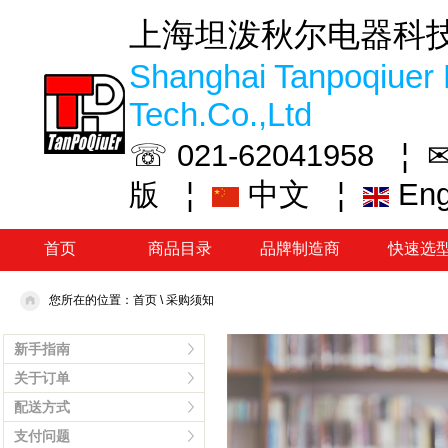
上海坦泼秋尔电器科
Shanghai Tanpoqiuer 
Tech.Co.,Ltd
☏ 021-62041958 ¦
✉
¦
中文
¦
En
版
首页
商品目录
品牌制造商
快速选
您所在的位置：
首页
\
采购须知
新手指南
关于订单
配送方式
支付问题