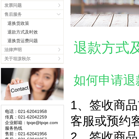
发票问题
售后服务
退换货政策
退款方式及时效
退换货运费问题
退款方式
法律声明
关于坦泼秋尔
如何申请退
1、签收商
电话：021-62041958
客服或预约
传真：021-62042259
企业邮箱：tpqe@tpqe.com
服务热线
2、签收商
售前：021-62041956