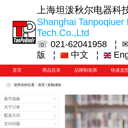
上海坦泼秋尔电器科
Shanghai Tanpoqiuer 
Tech.Co.,Ltd
☏ 021-62041958 ¦
✉
¦
中文
¦
En
版
首页
商品目录
品牌制造商
快速选
您所在的位置：
首页
\
采购须知
新手指南
关于订单
配送方式
支付问题