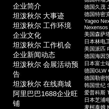
企业简介
德国久茂 J
德国特密克 
坦泼秋尔 大事迹
Yageo Ne
坦泼秋尔 工作环境
Nexensos
企业文化
美国森萨塔 S
日本林电工 
坦泼秋尔 工作机会
美国派匹 P
企业新闻动态
德国海因茨 
坦泼秋尔 会展活动预
日本富士端子 
德国GLW 
告
德国勒密拖 L
坦泼秋尔 在线商城
韩国世纪 S
阿里巴巴1688企业旺
爱普科斯 T
日本芝浦电子
铺
麦柯泰姆 Mi