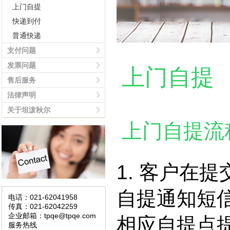
上门自提
快递到付
普通快递
支付问题
发票问题
上门自提
售后服务
法律声明
关于坦泼秋尔
上门自提流
1. 客户在
自提通知短
电话：021-62041958
传真：021-62042259
企业邮箱：tpqe@tpqe.com
相应自提点
服务热线