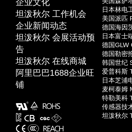
企业文化
美国森萨塔 S
日本林电工 
坦泼秋尔 工作机会
美国派匹 P
企业新闻动态
德国海因茨 
坦泼秋尔 会展活动预
日本富士端子 
德国GLW 
告
德国勒密拖 L
坦泼秋尔 在线商城
韩国世纪 S
阿里巴巴1688企业旺
爱普科斯 T
日本芝浦电子
铺
麦柯泰姆 Mi
特勒美科 Te
传感器技术 S
坦泼秋尔 