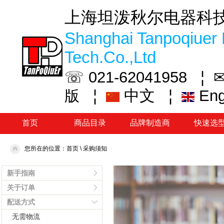
上海坦泼秋尔电器科
Shanghai Tanpoqiuer 
Tech.Co.,Ltd
☏ 021-62041958 ¦
✉
¦
中文
¦
En
版
首页
商品目录
品牌制造商
快速选
您所在的位置：
首页
\
采购须知
新手指南
关于订单
配送方式
无需物流