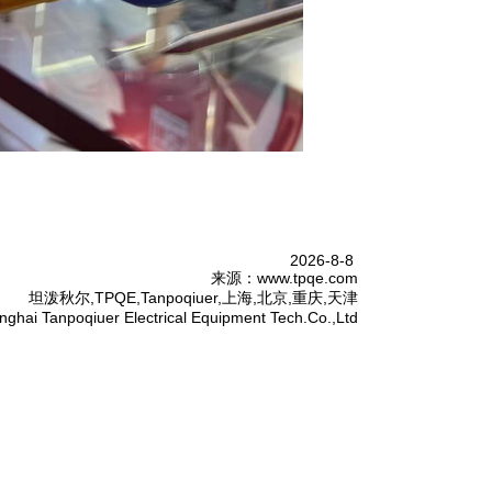
2026-8-8
来源：www.tpqe.com
坦泼秋尔,TPQE,Tanpoqiuer,上海,北京,重庆,天津
nghai Tanpoqiuer Electrical Equipment Tech.Co.,Ltd