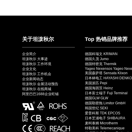
关于坦泼秋尔
Top 热销品牌推荐
企业简介
德国科瑞文 KRIWAN
坦泼秋尔 大事迹
德国久茂 Jumo
坦泼秋尔 工作环境
德国特密克 Thermik
Yageo Nexensos Yageo Nex
企业文化
美国森萨塔 Sensata Klixon
坦泼秋尔 工作机会
日本林电工 HAYASHI DENKO
企业新闻动态
美国派匹 Pepi
坦泼秋尔 会展活动预告
德国海因茨 Heinz
坦泼秋尔 在线商城
日本富士端子 Fuji Terminal
阿里巴巴1688企业旺铺
德国GLW GLW
德国勒密拖 Limitor GmbH
韩国世纪 SEKI
爱普科斯 TDK EPCOS
日本芝浦电子 SHIBAURA
麦柯泰姆 Microtherm
特勒美科 Telemecanique