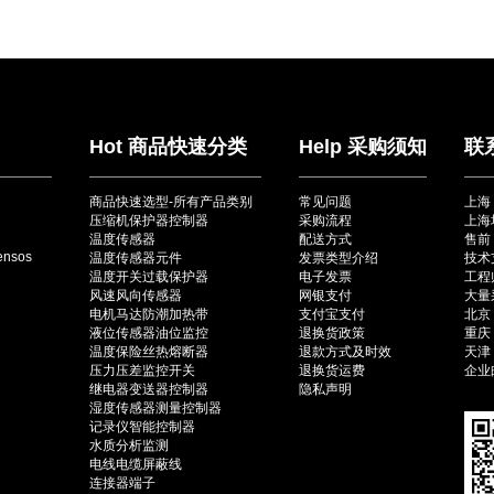
Hot 商品快速分类
Help 采购须知
联
商品快速选型-所有产品类别
常见问题
上海
压缩机保护器控制器
采购流程
上海
温度传感器
配送方式
售前：
ensos
温度传感器元件
发票类型介绍
技术
温度开关过载保护器
电子发票
工程师
风速风向传感器
网银支付
大量采
电机马达防潮加热带
支付宝支付
北京（
液位传感器油位监控
退换货政策
重庆（
温度保险丝热熔断器
退款方式及时效
天津（
压力压差监控开关
退换货运费
企业邮
继电器变送器控制器
隐私声明
湿度传感器测量控制器
记录仪智能控制器
水质分析监测
电线电缆屏蔽线
连接器端子