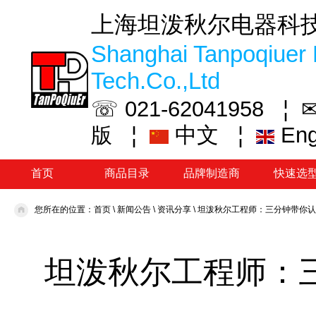
上海坦泼秋尔电器科
Shanghai Tanpoqiuer 
Tech.Co.,Ltd
☏ 021-62041958 ¦
✉
¦
中文
¦
En
版
首页
商品目录
品牌制造商
快速选
您所在的位置：
首页
\
新闻公告
\
资讯分享
\
坦泼秋尔工程师：三分钟带你认
坦泼秋尔工程师：