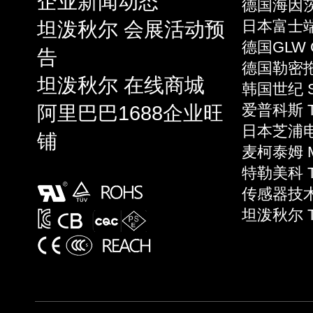
企业新闻动态
德国海因茨 
坦泼秋尔 会展活动预
日本富士端子 
德国GLW 
告
德国勒密拖 L
坦泼秋尔 在线商城
韩国世纪 S
阿里巴巴1688企业旺
爱普科斯 T
日本芝浦电子
铺
麦柯泰姆 Mi
特勒美科 Te
传感器技术 S
坦泼秋尔 