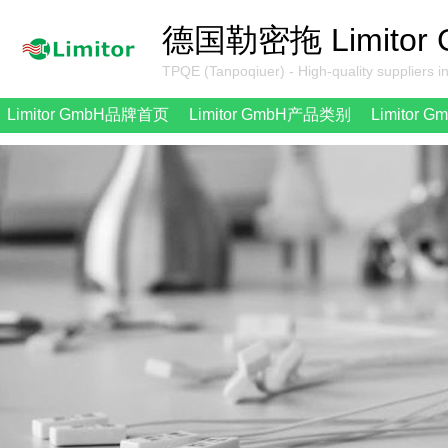
德国勒密拖 Limitor
TPQE (Tanpoqiuer) - High-quality suppliers i
Limitor GmbH品牌首页
Limitor GmbH产品类别
Limitor