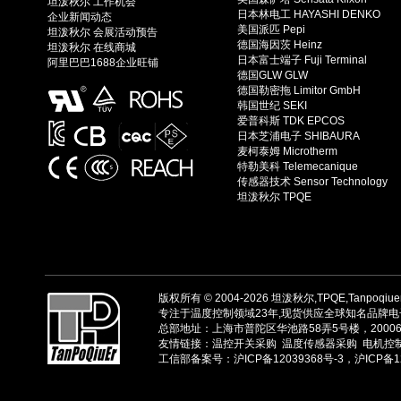
坦泼秋尔 工作机会
日本林电工 HAYASHI DENKO
企业新闻动态
美国派匹 Pepi
坦泼秋尔 会展活动预告
德国海因茨 Heinz
坦泼秋尔 在线商城
日本富士端子 Fuji Terminal
阿里巴巴1688企业旺铺
德国GLW GLW
德国勒密拖 Limitor GmbH
韩国世纪 SEKI
爱普科斯 TDK EPCOS
日本芝浦电子 SHIBAURA
麦柯泰姆 Microtherm
特勒美科 Telemecanique
传感器技术 Sensor Technology
坦泼秋尔 TPQE
版权所有 © 2004-2026
坦泼秋尔,TPQE,Tanpoqiu
专注于温度控制领域23年,现货供应全球知名品牌电子
总部地址：上海市普陀区华池路58弄5号楼，200061，02
友情链接：
温控开关采购
温度传感器采购
电机控
工信部备案号：沪ICP备12039368号-3，沪ICP备12