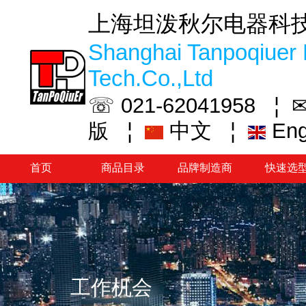
上海坦泼秋尔电器科
Shanghai Tanpoqiuer 
Tech.Co.,Ltd
☏ 021-62041958 ¦
✉
¦
中文
¦
En
版
首页
商品目录
品牌制造商
快速选
工作机会