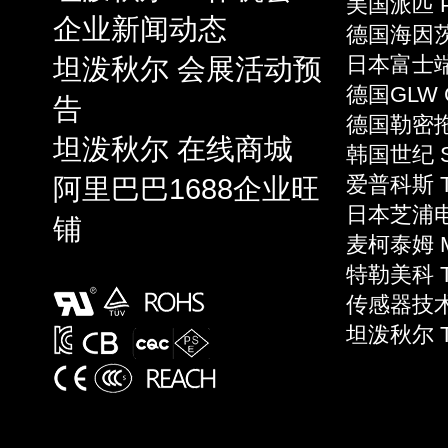
美国派匹 P
企业新闻动态
德国海因茨 
坦泼秋尔 会展活动预
日本富士端子 
德国GLW 
告
德国勒密拖 L
坦泼秋尔 在线商城
韩国世纪 S
阿里巴巴1688企业旺
爱普科斯 T
日本芝浦电子
铺
麦柯泰姆 Mi
特勒美科 Te
传感器技术 S
坦泼秋尔 