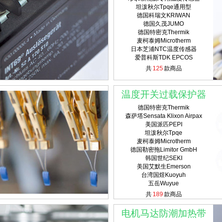
坦泼秋尔Tpqe通用型
德国科瑞文KRIWAN
德国久茂JUMO
德国特密克Thermik
麦柯泰姆Microtherm
日本芝浦NTC温度传感器
爱普科斯TDK EPCOS
共
125
款商品
温度开关过载保护器
德国特密克Thermik
森萨塔Sensata Klixon Airpax
美国派匹PEPI
坦泼秋尔Tpqe
麦柯泰姆Microtherm
德国勒密拖Limitor GmbH
韩国世纪SEKI
美国艾默生Emerson
台湾国煜Kuoyuh
五岳Wuyue
共
189
款商品
电机马达防潮加热带