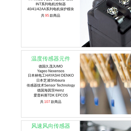
INT系列电机控制器
40/41/42AA系列电机保护模块
共
95
款商品
温度传感器元件
德国久茂JUMO
Yageo Nexensos
日本林电工HAYASHI DENKO
日本芝浦Shibaura
传感器技术Sensor Technology
德国海因茨Heinz
爱普科斯TDK EPCOS
共
107
款商品
风速风向传感器