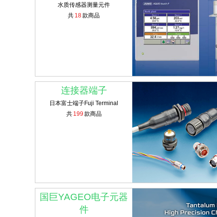
水质传感器测量元件
共
18
款商品
连接器端子
日本富士端子Fuji Terminal
共
199
款商品
国巨YAGEO电子元器
件