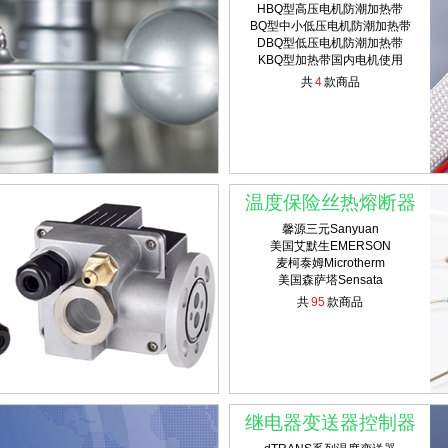
HBQ型高压电机防潮加热带
BQ型中小低压电机防潮加热带
DBQ型低压电机防潮加热带
KBQ型加热带国内电机使用
共
4
款商品
温度保险丝热熔断器
馨源三元Sanyuan
美国艾默生EMERSON
麦柯泰姆Microtherm
美国森萨塔Sensata
共
95
款商品
继电器变送器控制器