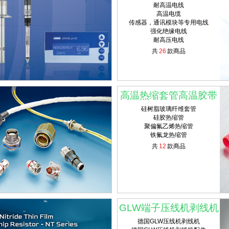
耐高温电线
高温电缆
传感器，通讯模块等专用电线
强化绝缘电线
耐高压电线
共
26
款商品
高温热缩套管高温胶带
硅树脂玻璃纤维套管
硅胶热缩管
聚偏氟乙烯热缩管
铁氟龙热缩管
共
12
款商品
GLW端子压线机剥线机
德国GLW压线机剥线机