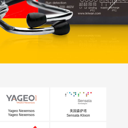
Yageo Nexensos
美国森萨塔
Yageo Nexensos
Sensata Klixon