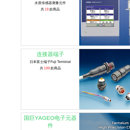
水质传感器测量元件
共
18
款商品
连接器端子
日本富士端子Fuji Terminal
共
199
款商品
国巨YAGEO电子元器
件