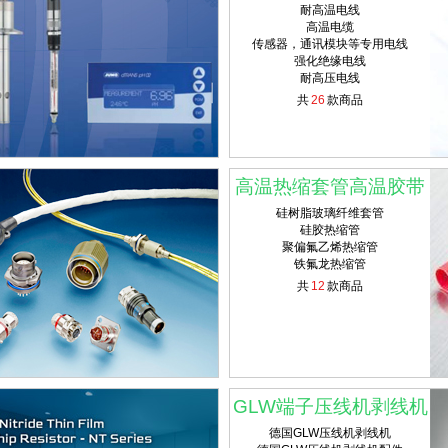
耐高温电线
高温电缆
传感器，通讯模块等专用电线
强化绝缘电线
耐高压电线
共
26
款商品
高温热缩套管高温胶带
硅树脂玻璃纤维套管
硅胶热缩管
聚偏氟乙烯热缩管
铁氟龙热缩管
共
12
款商品
GLW端子压线机剥线机
德国GLW压线机剥线机