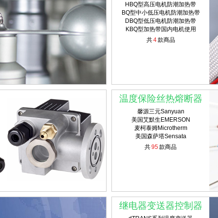
HBQ型高压电机防潮加热带
BQ型中小低压电机防潮加热带
DBQ型低压电机防潮加热带
KBQ型加热带国内电机使用
共
4
款商品
温度保险丝热熔断器
馨源三元Sanyuan
美国艾默生EMERSON
麦柯泰姆Microtherm
美国森萨塔Sensata
共
95
款商品
继电器变送器控制器