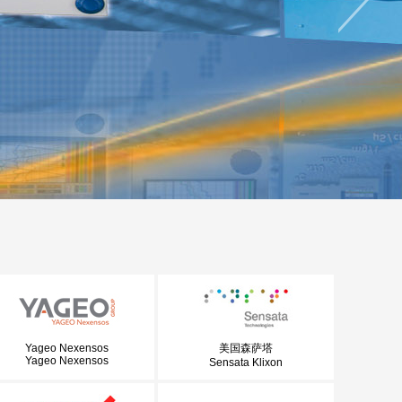
Yageo Nexensos
美国森萨塔
Yageo Nexensos
Sensata Klixon