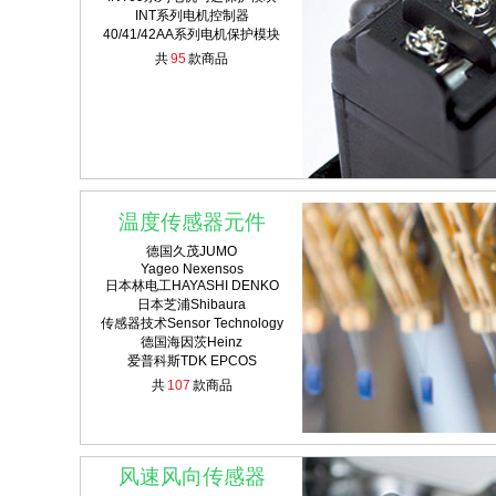
INT系列电机控制器
40/41/42AA系列电机保护模块
共
95
款商品
温度传感器元件
德国久茂JUMO
Yageo Nexensos
日本林电工HAYASHI DENKO
日本芝浦Shibaura
传感器技术Sensor Technology
德国海因茨Heinz
爱普科斯TDK EPCOS
共
107
款商品
风速风向传感器