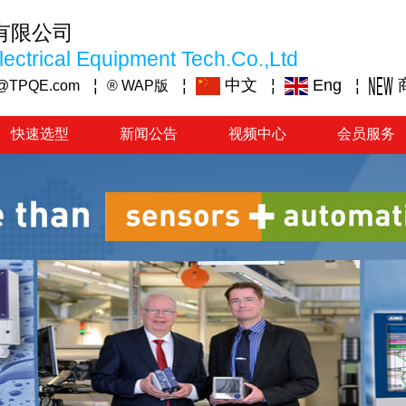
有限公司
ectrical Equipment Tech.Co.,Ltd
¦
¦
中文
¦
Eng
¦
@TPQE.com
® WAP版
快速选型
新闻公告
视频中心
会员服务