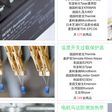
坦泼秋尔Tpqe通用型
德国科瑞文KRIWAN
德国久茂JUMO
德国特密克Thermik
麦柯泰姆Microtherm
日本芝浦NTC温度传感器
爱普科斯TDK EPCOS
共
125
款商品
温度开关过载保护器
德国特密克Thermik
森萨塔Sensata Klixon Airpax
美国派匹PEPI
坦泼秋尔Tpqe
麦柯泰姆Microtherm
德国勒密拖Limitor GmbH
韩国世纪SEKI
美国艾默生Emerson
台湾国煜Kuoyuh
五岳Wuyue
共
189
款商品
电机马达防潮加热带