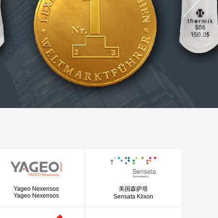
Yageo Nexensos
美国森萨塔
Yageo Nexensos
Sensata Klixon