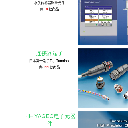
水质传感器测量元件
共
18
款商品
连接器端子
日本富士端子Fuji Terminal
共
199
款商品
国巨YAGEO电子元器
件