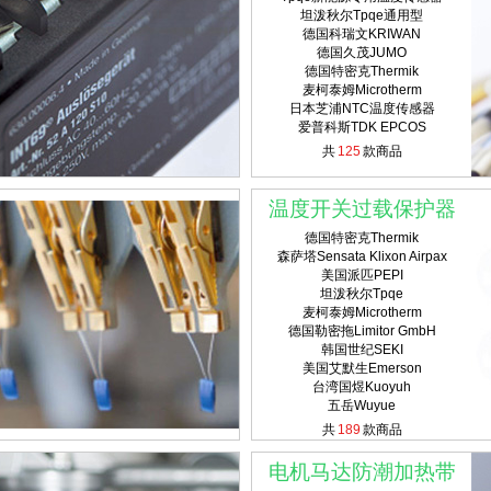
坦泼秋尔Tpqe通用型
德国科瑞文KRIWAN
德国久茂JUMO
德国特密克Thermik
麦柯泰姆Microtherm
日本芝浦NTC温度传感器
爱普科斯TDK EPCOS
共
125
款商品
温度开关过载保护器
德国特密克Thermik
森萨塔Sensata Klixon Airpax
美国派匹PEPI
坦泼秋尔Tpqe
麦柯泰姆Microtherm
德国勒密拖Limitor GmbH
韩国世纪SEKI
美国艾默生Emerson
台湾国煜Kuoyuh
五岳Wuyue
共
189
款商品
电机马达防潮加热带