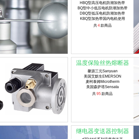
HBQ型高压电机防潮加热带
BQ型中小低压电机防潮加热带
DBQ型低压电机防潮加热带
KBQ型加热带国内电机使用
共
4
款商品
温度保险丝热熔断器
馨源三元Sanyuan
美国艾默生EMERSON
麦柯泰姆Microtherm
美国森萨塔Sensata
共
95
款商品
继电器变送器控制器