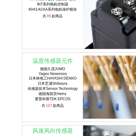
INT系列电机控制器
40/41/42AA系列电机保护模块
共
95
款商品
温度传感器元件
德国久茂JUMO
Yageo Nexensos
日本林电工HAYASHI DENKO
日本芝浦Shibaura
传感器技术Sensor Technology
德国海因茨Heinz
爱普科斯TDK EPCOS
共
107
款商品
风速风向传感器