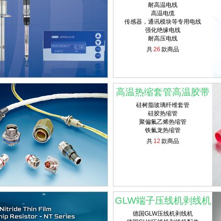
耐高温电线
高温电缆
传感器，通讯模块等专用电线
强化绝缘电线
耐高压电线
共
26
款商品
高温热缩套管高温胶带
硅树脂玻璃纤维套管
硅胶热缩管
聚偏氟乙烯热缩管
铁氟龙热缩管
共
12
款商品
GLW端子压线机剥线机
德国GLW压线机剥线机